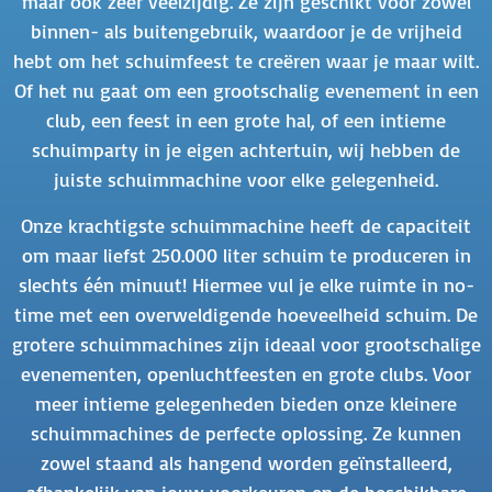
maar ook zeer veelzijdig. Ze zijn geschikt voor zowel
binnen- als buitengebruik, waardoor je de vrijheid
hebt om het schuimfeest te creëren waar je maar wilt.
Of het nu gaat om een grootschalig evenement in een
club, een feest in een grote hal, of een intieme
schuimparty in je eigen achtertuin, wij hebben de
juiste schuimmachine voor elke gelegenheid.
Onze krachtigste schuimmachine heeft de capaciteit
om maar liefst 250.000 liter schuim te produceren in
slechts één minuut! Hiermee vul je elke ruimte in no-
time met een overweldigende hoeveelheid schuim. De
grotere schuimmachines zijn ideaal voor grootschalige
evenementen, openluchtfeesten en grote clubs. Voor
meer intieme gelegenheden bieden onze kleinere
schuimmachines de perfecte oplossing. Ze kunnen
zowel staand als hangend worden geïnstalleerd,
afhankelijk van jouw voorkeuren en de beschikbare